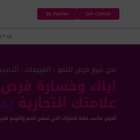
Be Partner
Get Consult
CT US
نحن نبيع فرص للنمو - المبيعات - التصدير
اياك وخسارة فرص ا
علامتك التجارية
بد
العرض مناسب فقط للشركات التي تسعي للنمو والتوسع لمزيد