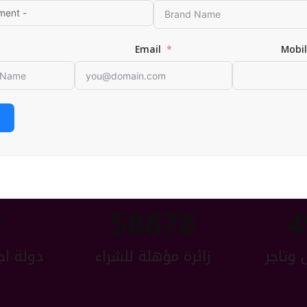
Email
Mobi
لا تفوت فرصتك الان وانضم لصناع السوق الجديدة
تجربة نسائية فريدة لمدة ثلاث ايام
اهــــــم المؤشــــــرات الرقمـــــــية للمعـــرض
ان لم تصنع مكانك الان سيحتلة غيرك عن قريب
2
60000
5
 وتاجر
زائرة مؤهلة للشراء
دولة اج