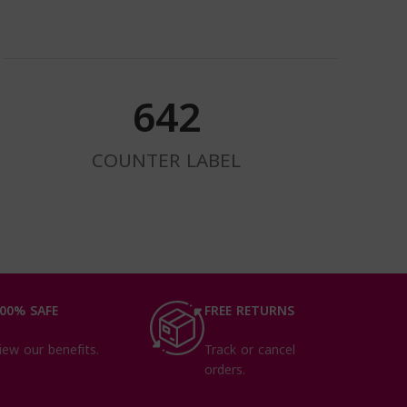
654
COUNTER LABEL
00% SAFE
FREE RETURNS
iew our benefits.
Track or cancel
orders.