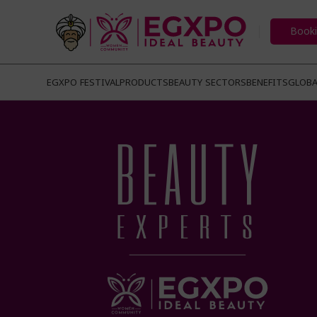
Book
EGXPO FESTIVAL
PRODUCTS
BEAUTY SECTORS
BENEFITS
GLOBA