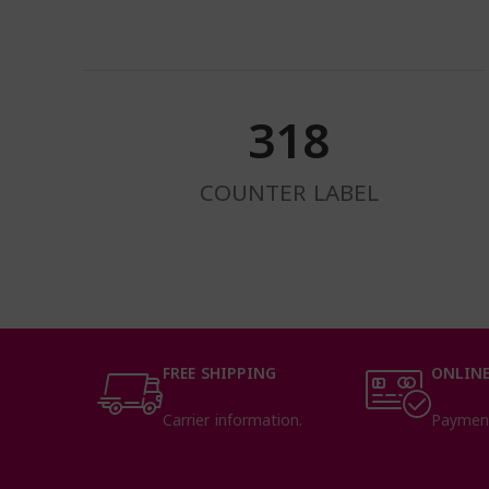
324
COUNTER LABEL
FREE SHIPPING
ONLINE
Carrier information.
Paymen